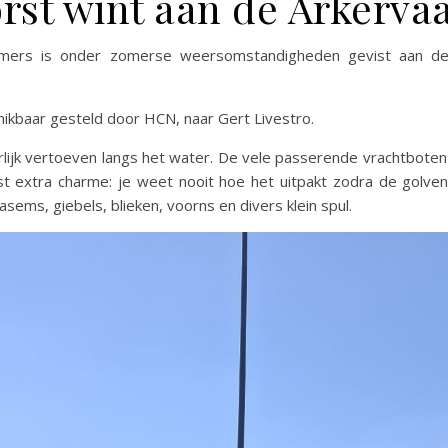
rst wint aan de Arkervaa
emers is onder zomerse weersomstandigheden gevist aan d
chikbaar gesteld door HCN, naar Gert Livestro.
lijk vertoeven langs het water. De vele passerende vrachtboten
t extra charme: je weet nooit hoe het uitpakt zodra de golven
ems, giebels, blieken, voorns en divers klein spul.