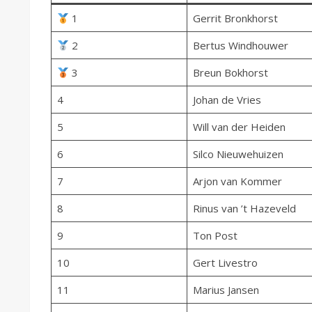
1
Gerrit Bronkhorst
2
Bertus Windhouwer
3
Breun Bokhorst
4
Johan de Vries
5
Will van der Heiden
6
Silco Nieuwehuizen
7
Arjon van Kommer
8
Rinus van ’t Hazeveld
9
Ton Post
10
Gert Livestro
11
Marius Jansen