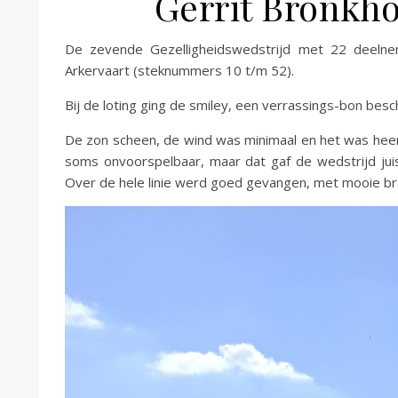
Gerrit Bronkho
De zevende Gezelligheidswedstrijd met 22 deeln
Arkervaart (steknummers 10 t/m 52).
Bij de loting ging de smiley, een verrassings-bon bes
De zon scheen, de wind was minimaal en het was heer
soms onvoorspelbaar, maar dat gaf de wedstrijd juis
Over de hele linie werd goed gevangen, met mooie bras