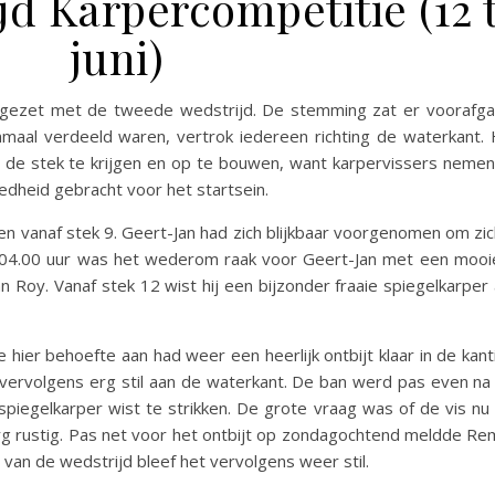
jd Karpercompetitie (12 
juni)
tgezet met de tweede wedstrijd. De stemming zat er voorafgaa
nmaal verdeeld waren, vertrok iedereen richting de waterkant. 
p de stek te krijgen en op te bouwen, want karpervissers neme
eedheid gebracht voor het startsein.
 vanaf stek 9. Geert-Jan had zich blijkbaar voorgenomen om zichz
nd 04.00 uur was het wederom raak voor Geert-Jan met een mooi
n Roy. Vanaf stek 12 wist hij een bijzonder fraaie spiegelkarper 
hier behoefte aan had weer een heerlijk ontbijt klaar in de kant
vervolgens erg stil aan de waterkant. De ban werd pas even na
piegelkarper wist te strikken. De grote vraag was of de vis nu 
rg rustig. Pas net voor het ontbijt op zondagochtend meldde R
 van de wedstrijd bleef het vervolgens weer stil.