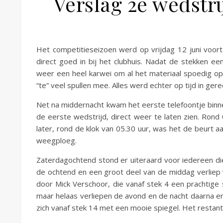
Verslag 2e wedstri
Het competitieseizoen werd op vrijdag 12 juni voor
direct goed in bij het clubhuis. Nadat de stekken ee
weer een heel karwei om al het materiaal spoedig o
“te” veel spullen mee. Alles werd echter op tijd in ger
Net na middernacht kwam het eerste telefoontje binnen
de eerste wedstrijd, direct weer te laten zien. Ro
later, rond de klok van 05.30 uur, was het de beurt aa
weegploeg.
Zaterdagochtend stond er uiteraard voor iedereen die 
de ochtend en een groot deel van de middag verliep 
door Mick Verschoor, die vanaf stek 4 een prachtige s
maar helaas verliepen de avond en de nacht daarna e
zich vanaf stek 14 met een mooie spiegel. Het restant