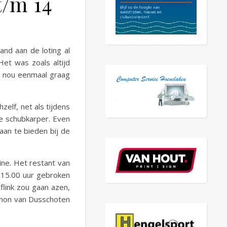
t/m 14
nd aan de loting al
Het was zoals altijd
n nou eenmaal graag
elf, net als tijdens
e schubkarper. Even
aan te bieden bij de
ine. Het restant van
 15.00 uur gebroken
flink zou gaan azen,
emon van Dusschoten