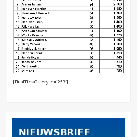
[FinalTilesGallery id=’253′]